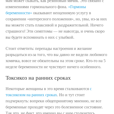
мам может скакать, как резиновый мячик. Это связано с
изменениями гормонального фона.
«Гормоны
беременности»
оказывают неоценимую услугу в
сохранении «интересного положения», но, увы, из-за них
вы можете стать плаксивой и раздражительной. Ничего
страшного! Эти симптомы — не навсегда, и очень скоро
вы будете вспоминать о них с улыбкой.
Стоит отметить: перепады настроения и желание
разрыдаться из-за того, что вы давно не видели любимого
хомячка, вовсе не обязательны на этом сроке. Кто-то на 5
неделе беременности не чувствует ничего особенного.
Токсикоз на ранних сроках
Некоторые женщины в это время сталкиваются
с
токсикозом на ранних сроках
. Но и тут стоит
подчеркнуть: вопреки общепринятому мнению, не все
беременные проходят через это болезненное состояние.
Так что, не факт, что именно вы с ним столкнетесь.