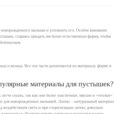
 новорожденного малыша и успокоить его. Особое внимание
тышек, стараясь придать им более естественную форму, чтобы
 безопасным.
ка) и кольца. Все эти части различаются по материалу, форме и
опулярные материалы для пустышек?
легче сосать, так как они более эластичные, мягкие и «теплые»
дят для новорожденных малышей. Латекс – натуральный материа
д воздействием света и при стерилизации латекс довольно
 и разрушаться. Поэтому менять латексные пустышки нужно