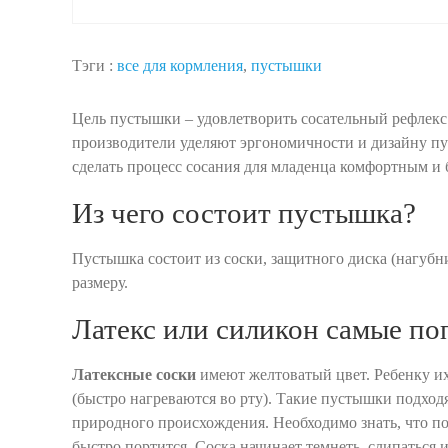
Тэги :
все для кормления
,
пустышки
Цель пустышки – удовлетворить сосательный рефлекс
производители уделяют эргономичности и дизайну пус
сделать процесс сосания для младенца комфортным и
Из чего состоит пустышка?
Пустышка состоит из соски, защитного диска (нагубни
размеру.
Латекс или силикон самые п
Латексные соски
имеют желтоватый цвет. Ребенку их 
(быстро нагреваются во рту). Такие пустышки подхо
природного происхождения. Необходимо знать, что по
быстро портится. Соска начинает темнеть, слипаться