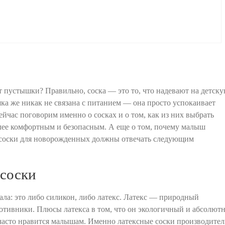
 от пустышки? Правильно, соска — это то, что надевают на детск
ка же никак не связана с питанием — она просто успокаивает
ейчас поговорим именно о сосках и о том, как из них выбрать
лее комфортным и безопасным. А еще о том, почему малыш
ие соски для новорожденных должны отвечать следующим
 соски
ала: это либо силикон, либо латекс. Латекс — природный
противники. Плюсы латекса в том, что он экологичный и абсолют
 часто нравится малышам. Именно латексные соски производите