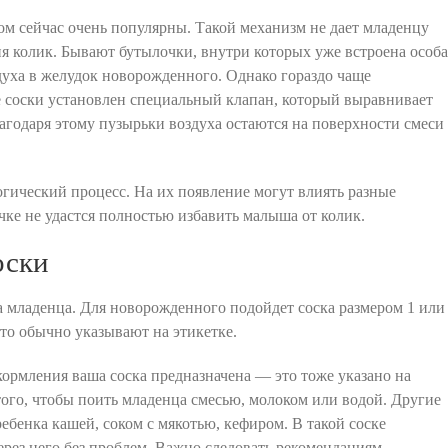
м сейчас очень популярны. Такой механизм не дает младенцу
ия колик. Бывают бутылочки, внутри которых уже встроена особа
уха в желудок новорожденного. Однако гораздо чаще
е соски установлен специальный клапан, который выравнивает
агодаря этому пузырьки воздуха остаются на поверхности смеси
гический процесс. На их появление могут влиять разные
чке не удастся полностью избавить малыша от колик.
оски
а младенца. Для новорожденного подойдет соска размером 1 или
Это обычно указывают на этикетке.
кормления ваша соска предназначена — это тоже указано на
того, чтобы поить младенца смесью, молоком или водой. Другие
ебенка кашей, соком с мякотью, кефиром. В такой соске
рез него без проблем. Важно следовать рекомендациям