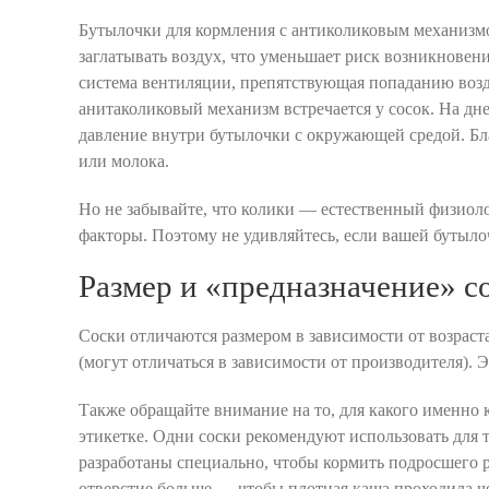
Бутылочки для кормления с антиколиковым механизмо
заглатывать воздух, что уменьшает риск возникновен
система вентиляции, препятствующая попаданию возд
анитаколиковый механизм встречается у сосок. На дн
давление внутри бутылочки с окружающей средой. Бл
или молока.
Но не забывайте, что колики — естественный физиоло
факторы. Поэтому не удивляйтесь, если вашей бутыло
Размер и «предназначение» с
Соски отличаются размером в зависимости от возраст
(могут отличаться в зависимости от производителя). 
Также обращайте внимание на то, для какого именно 
этикетке. Одни соски рекомендуют использовать для 
разработаны специально, чтобы кормить подросшего р
отверстие больше — чтобы плотная каша проходила че