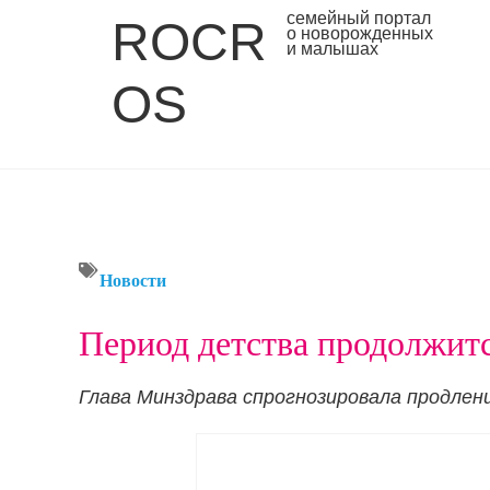
семейный портал
ROCR
о новорожденных
и малышах
OS
Новости
Период детства продолжитс
Глава Минздрава спрогнозировала продлени