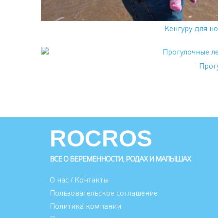
Кенгуру для н
Прог
ROCROS
ВСЕ О БЕРЕМЕННОСТИ, РОДАХ И МАЛЫШАХ
О нас / Контакты
Пользовательское соглашение
Политика компании