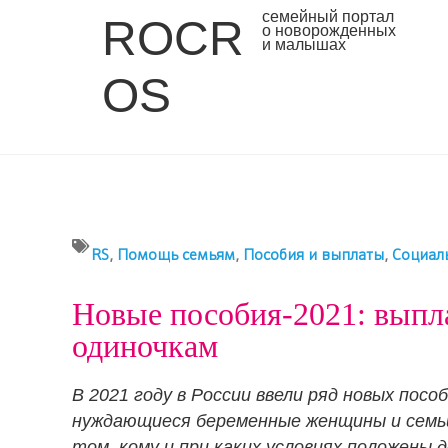
семейный портал
ROCR
о новорожденных
и малышах
OS
RS
,
Помощь семьям
,
Пособия и выплаты
,
Социал
Новые пособия-2021: выпл
одиночкам
В 2021 году в России ввели ряд новых пос
нуждающиеся беременные женщины и семьи
том, кому и при каких условиях положены д