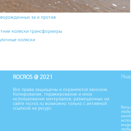
оворожденных за и против
улочные коляски
ROCROS @ 2021
Подп
Все права защищены и охраняются законом.
Копирование, тиражирование и иное
использование материалов, размещенных на
сайте rocros.ru возможно только с активной
Весь 
ссылкой на ресурс
любу
носи
испо
инди
любы